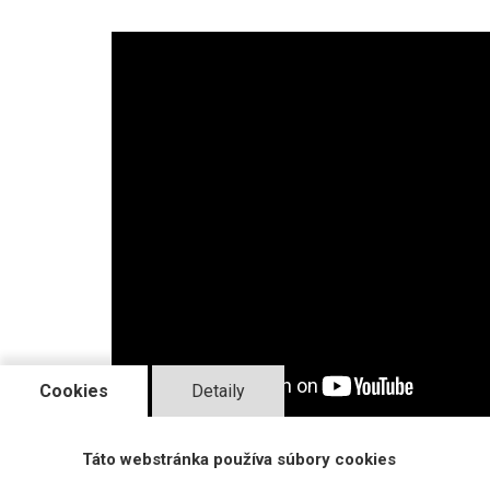
Cookies
Detaily
Tento set obsahuje pultík VIVIS, spínaciu j
Táto webstránka používa súbory cookies
projektu.