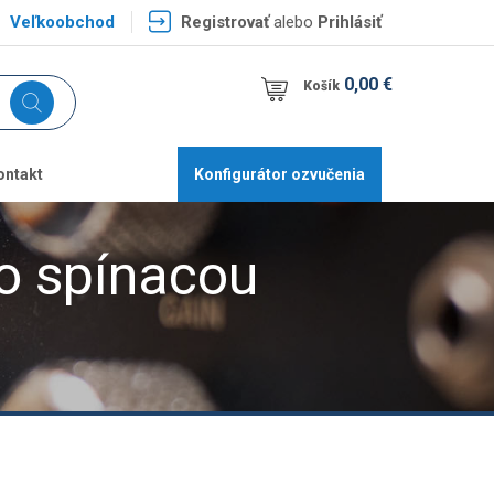
Veľkoobchod
Registrovať
alebo
Prihlásiť
0,00 €
Košík
ontakt
Konfigurátor ozvučenia
so spínacou