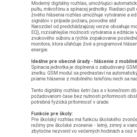
Moderný digitálny rozhlas, umožňujúci automatick
pultu, mikrofónu a spínacej jednotky. Riadiaci pu
živého hlásenia rozhlas umožňuje vytváranie a ed
signálov v prípade požiaru, povodne atď.
Narozdiel od predchádzajúcej verzie obsahuje mož
EQ), rozsiahlejšie možnosti vytvárania a editácie 
zvukového súboru a rýchle zopakovanie posledného
monitore, ktora uľahčuje živé a programové hláseni
energie.
Ideálne pre obecné úrady - hlásenie z mobiln
Spínacia jednotka je doplnená o zabudovaný GSM 
znelku. GSM modul sa prednastaví na automatický
priame hlásenie z mobilného telefónu nech sa n
Tento digitálny rozhlas šetrí čas a v konečnom dô
požadovanom čase bez nutnosti prítomnosti obslu
potrebná fyzická prítomnosť v úrade.
Funkcie pre školy:
Pre školský rozhlas má funkciu školského zvonče
režimy pre školské zvonenie - letný, zimný a vian
zbytočne nezvonil vo večerných hodinách a cez v