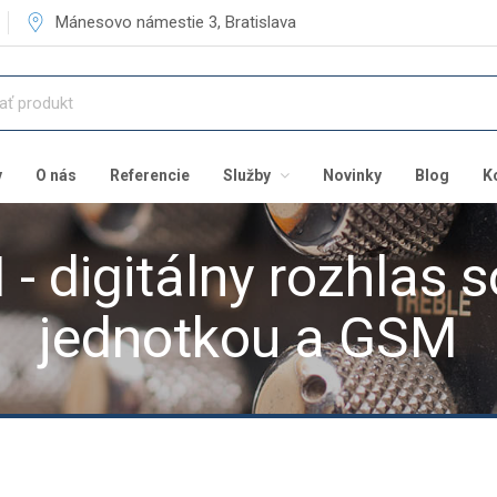
Mánesovo námestie 3, Bratislava
v
O nás
Referencie
Služby
Novinky
Blog
K
- digitálny rozhlas 
jednotkou a GSM