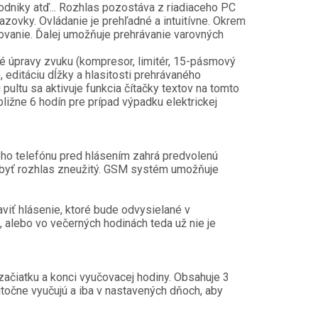
odniky atď... Rozhlas pozostáva z riadiaceho PC
azovky. Ovládanie je prehľadné a intuitívne. Okrem
kovanie. Ďalej umožňuje prehrávanie varovných
lé úpravy zvuku (kompresor, limitér, 15-pásmový
 editáciu dĺžky a hlasitosti prehrávaného
ultu sa aktivuje funkcia čítačky textov na tomto
bližne 6 hodín pre prípad výpadku elektrickej
ého telefónu pred hlásením zahrá predvolenú
l byť rozhlas zneužitý. GSM systém umožňuje
aviť hlásenie, ktoré bude odvysielané v
 alebo vo večerných hodinách teda už nie je
ačiatku a konci vyučovacej hodiny. Obsahuje 3
utočne vyučujú a iba v nastavených dňoch, aby