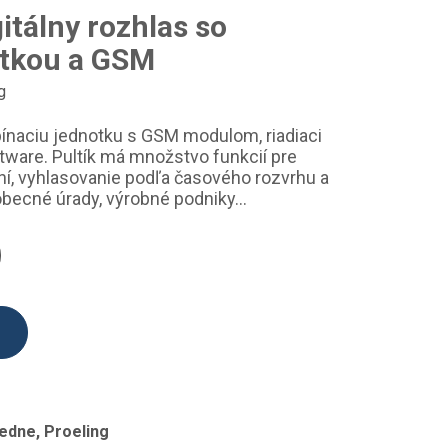
itálny rozhlas so
otkou a GSM
g
ínaciu jednotku s GSM modulom, riadiaci
oftware. Pultík má množstvo funkcií pre
ní, vyhlasovanie podľa časového rozvrhu a
obecné úrady, výrobné podniky...
edne, Proeling