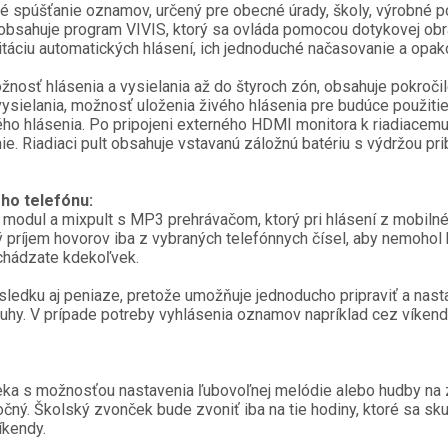
é spúšťanie oznamov, určený pre obecné úrady, školy, výrobné p
lt obsahuje program VIVIS, ktorý sa ovláda pomocou dotykovej obr
itáciu automatických hlásení, ich jednoduché načasovanie a opa
nosť hlásenia a vysielania až do štyroch zón, obsahuje pokroči
vysielania, možnosť uloženia živého hlásenia pre budúce použitie,
 hlásenia. Po pripojeni externého HDMI monitora k riadiacemu p
e. Riadiaci pult obsahuje vstavanú záložnú batériu s výdržou pri
ého telefónu:
modul a mixpult s MP3 prehrávačom, ktorý pri hlásení z mobiln
 príjem hovorov iba z vybraných telefónnych čísel, aby nemoho
achádzate kdekoľvek.
sledku aj peniaze, pretože umožňuje jednoducho pripraviť a nast
hy. V prípade potreby vyhlásenia oznamov napríklad cez víkend,
ka s možnosťou nastavenia ľubovoľnej melódie alebo hudby na z
očný. Školský zvonček bude zvoniť iba na tie hodiny, ktoré sa sk
íkendy.