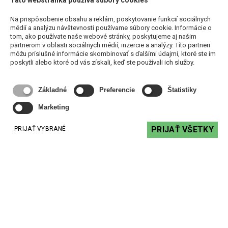
Na prispôsobenie obsahu a reklám, poskytovanie funkcií sociálnych
médií a analýzu návštevnosti používame súbory cookie. Informácie o
Úplná kontrola
tom, ako používate naše webové stránky, poskytujeme aj našim
partnerom v oblasti sociálnych médií, inzercie a analýzy. Títo partneri
Ľahko zoskupte PULSE MINI 2i s ostatnými prehrávačmi
môžu príslušné informácie skombinovať s ďalšími údajmi, ktoré ste im
Bluesound, aby ste mohli streamovať hudbu v rôznych
poskytli alebo ktoré od vás získali, keď ste používali ich služby.
miestnostiach v dokonalej synchronizácii, alebo spárujte
dva PULSE MINI 2i dohromady a vychutnávajte si hudbu v
stereofónnom režime so samostatnými ľavými a pravými
Základné
Preferencie
Štatistiky
kanálmi pre širokú a dynamickejšiu zvukovú scénu.
Marketing
PRIJAŤ VŠETKY
PRIJAŤ VYBRANÉ