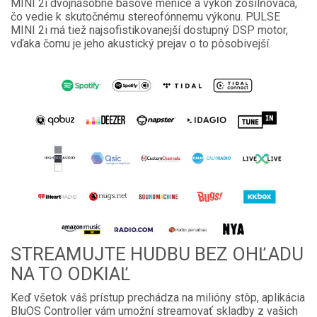
MINI 2i dvojnásobné basové meniče a výkon zosilňovača,
čo vedie k skutočnému stereofónnemu výkonu. PULSE
MINI 2i má tiež najsofistikovanejší dostupný DSP motor,
vďaka čomu je jeho akustický prejav o to pôsobivejší.
STREAMUJTE HUDBU BEZ OHĽADU
NA TO ODKIAĽ
Keď všetok váš prístup prechádza na milióny stôp, aplikácia
BluOS Controller vám umožní streamovať skladby z vašich