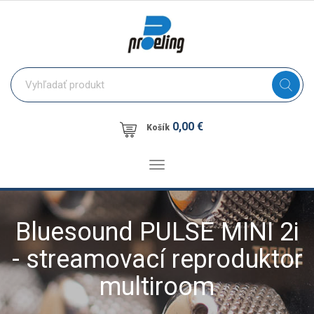
0,00 €
Košík
Toggle
navigation
Bluesound PULSE MINI 2i
- streamovací reproduktor
multiroom