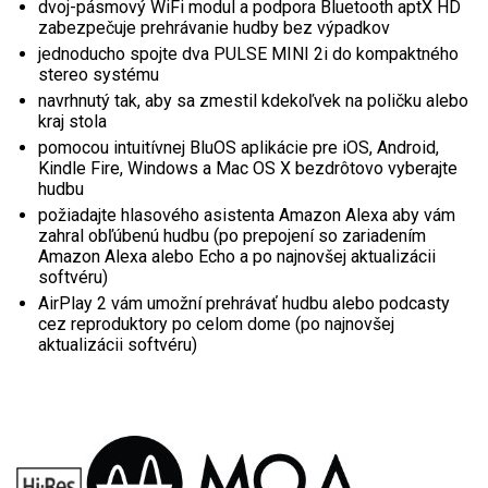
dvoj-pásmový WiFi modul a podpora Bluetooth aptX HD
zabezpečuje prehrávanie hudby bez výpadkov
jednoducho spojte dva PULSE MINI 2i do kompaktného
stereo systému
navrhnutý tak, aby sa zmestil kdekoľvek na poličku alebo
kraj stola
pomocou intuitívnej BluOS aplikácie pre iOS, Android,
Kindle Fire, Windows a Mac OS X bezdrôtovo vyberajte
hudbu
požiadajte hlasového asistenta Amazon Alexa aby vám
zahral obľúbenú hudbu (po prepojení so zariadením
Amazon Alexa alebo Echo a po najnovšej aktualizácii
softvéru)
AirPlay 2 vám umožní prehrávať hudbu alebo podcasty
cez reproduktory po celom dome (po najnovšej
aktualizácii softvéru)