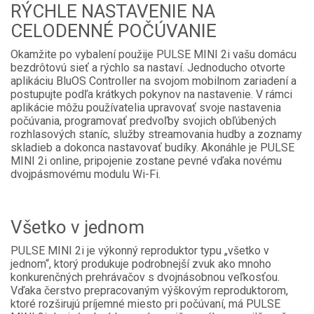
RÝCHLE NASTAVENIE NA
CELODENNÉ POČÚVANIE
Okamžite po vybalení použije PULSE MINI 2i vašu domácu
bezdrôtovú sieť a rýchlo sa nastaví. Jednoducho otvorte
aplikáciu BluOS Controller na svojom mobilnom zariadení a
postupujte podľa krátkych pokynov na nastavenie. V rámci
aplikácie môžu používatelia upravovať svoje nastavenia
počúvania, programovať predvoľby svojich obľúbených
rozhlasových staníc, služby streamovania hudby a zoznamy
skladieb a dokonca nastavovať budíky. Akonáhle je PULSE
MINI 2i online, pripojenie zostane pevné vďaka novému
dvojpásmovému modulu Wi-Fi.
Všetko v jednom
PULSE MINI 2i je výkonný reproduktor typu „všetko v
jednom“, ktorý produkuje podrobnejší zvuk ako mnoho
konkurenčných prehrávačov s dvojnásobnou veľkosťou.
Vďaka čerstvo prepracovaným výškovým reproduktorom,
ktoré rozširujú príjemné miesto pri počúvaní, má PULSE