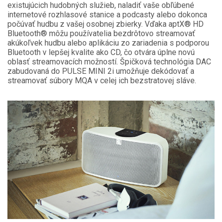
existujúcich hudobných služieb, naladiť vaše obľúbené
internetové rozhlasové stanice a podcasty alebo dokonca
počúvať hudbu z vašej osobnej zbierky. Vďaka aptX® HD
Bluetooth® môžu používatelia bezdrôtovo streamovať
akúkoľvek hudbu alebo aplikáciu zo zariadenia s podporou
Bluetooth v lepšej kvalite ako CD, čo otvára úplne novú
oblasť streamovacích možností. Špičková technológia DAC
zabudovaná do PULSE MINI 2i umožňuje dekódovať a
streamovať súbory MQA v celej ich bezstratovej sláve.