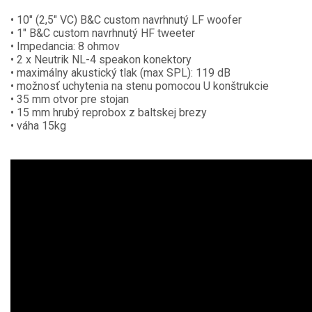
• 10" (2,5" VC) B&C custom navrhnutý LF woofer
• 1" B&C custom navrhnutý HF tweeter
• Impedancia: 8 ohmov
• 2 x Neutrik NL-4 speakon konektory
• maximálny akustický tlak (max SPL): 119 dB
• možnosť uchytenia na stenu pomocou U konštrukcie
• 35 mm otvor pre stojan
• 15 mm hrubý reprobox z baltskej brezy
• váha 15kg