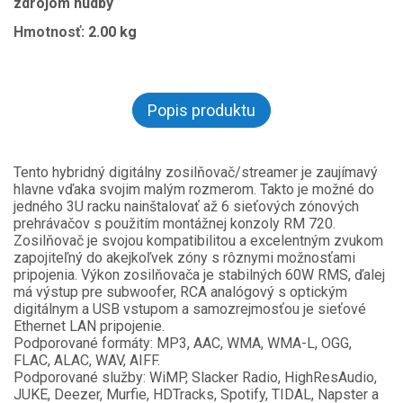
zdrojom hudby
Hmotnosť:
2.00 kg
Popis produktu
Tento hybridný digitálny zosilňovač/streamer je zaujímavý
hlavne vďaka svojim malým rozmerom. Takto je možné do
jedného 3U racku nainštalovať až 6 sieťových zónových
prehrávačov s použitím montážnej konzoly RM 720.
Zosilňovač je svojou kompatibilitou a excelentným zvukom
zapojiteľný do akejkoľvek zóny s rôznymi možnosťami
pripojenia. Výkon zosilňovača je stabilných 60W RMS, ďalej
má výstup pre subwoofer, RCA analógový s optickým
digitálnym a USB vstupom a samozrejmosťou je sieťové
Ethernet LAN pripojenie.
Podporované formáty: MP3, AAC, WMA, WMA-L, OGG,
FLAC, ALAC, WAV, AIFF.
Podporované služby: WiMP, Slacker Radio, HighResAudio,
JUKE, Deezer, Murfie, HDTracks, Spotify, TIDAL, Napster a