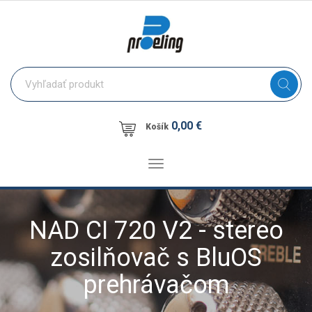
0,00 €
Košík
Toggle
navigation
NAD CI 720 V2 - stereo
zosilňovač s BluOS
prehrávačom