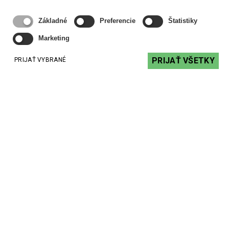
Rozmery
70 x 120 x 350 mm
Základné
Preferencie
Štatistiky
Dostupné prevedenia
čierna
Marketing
Hmotnosť
1,6 kg
PRIJAŤ VŠETKY
PRIJAŤ VYBRANÉ
Odporúčané produkty