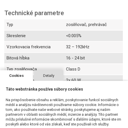
Technické parametre
Typ
zosilňovač, prehrávač
Skreslenie
<0.005%
Vzorkovacia frekvencia
32 – 192kHz
Bitová hĺbka
16 - 24 bit
Typ zosilňovača
Class D
Cookies
Detaily
Výkon zosilňovača
2x 60 W
Táto webstránka používa súbory cookies
Vstupy
Analóg RCA Stereo, SPDIF
optický (Toslink), USB Typ A,
Na prispôsobenie obsahu a reklám, poskytovanie funkcií sociálnych
USB Typ B, 3,5mm Jack
médií a analýzu návštevnosti používame súbory cookie. Informácie o
tom, ako používate naše webové stránky, poskytujeme aj našim
Výstupy
Subwoofer výstup, výstup
partnerom v oblasti sociálnych médií, inzercie a analýzy. Títo partneri
môžu príslušné informácie skombinovať s ďalšími údajmi, ktoré ste im
reproduktora
poskytli alebo ktoré od vás získali, keď ste používali ich služby.