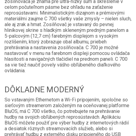
zosilňovača je známa pre ultra-nízky šum a skreslenie v
celom počuteľnom pásme bez ohľadu na zaťaženie
reprosústavami. Minimalistickým dizajnom a prémiovými
materiálmi zaujme C 700 všetky vaše zmysly – nielen sluch,
ale aj zrak a hmat. Zosilňovač je vstavaný do pevnej
hliníkovej skrine s hladkým skleneným predným panelom a
5-palcovým (12,7 cm) farebným displejom s vysokým
rozlíšením, ktorý zobrazuje obal albumu, priebeh
prehrávania a nastavenia zosilňovača. C 700 je možné
nastavovať v menu na farebnom displeji pomocou ovládača
hlasitosti a navigačných tlačidiel na prednom paneli. C 700
sa vie tiež naučiť povely vášho obľúbeného diaľkového
ovládania.
DÔKLADNE MODERNÝ
So vstavaným Ethernetom a Wi-Fi pripojením, spoločne so
sieťovým streamerom založeným na oceňovanej platforme
BluOS, má C 700 všetko, čo potrebujete na prehrávanie
hudby na svojich obľúbených reprosústavách. Aplikáciu
BluOS môžete použiť pre výber hudby z internetových rádií
a desiatok rôznych streamovacích služieb, alebo si
prehrávať hudbu z externého disku pripojeného do USB