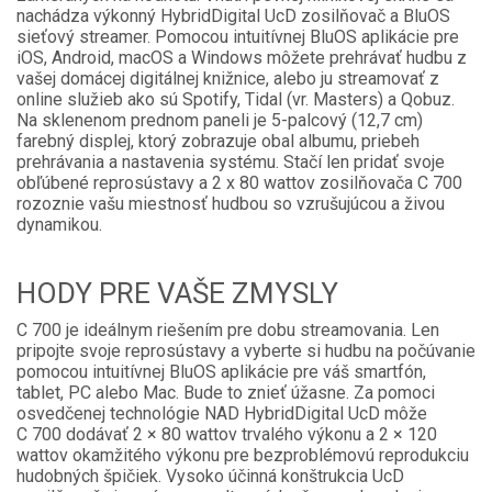
nachádza výkonný HybridDigital UcD zosilňovač a BluOS
sieťový streamer. Pomocou intuitívnej BluOS aplikácie pre
iOS, Android, macOS a Windows môžete prehrávať hudbu z
vašej domácej digitálnej knižnice, alebo ju streamovať z
online služieb ako sú Spotify, Tidal (vr. Masters) a Qobuz.
Na sklenenom prednom paneli je 5-palcový (12,7 cm)
farebný displej, ktorý zobrazuje obal albumu, priebeh
prehrávania a nastavenia systému. Stačí len pridať svoje
obľúbené reprosústavy a 2 x 80 wattov zosilňovača C 700
rozoznie vašu miestnosť hudbou so vzrušujúcou a živou
dynamikou.
HODY PRE VAŠE ZMYSLY
C 700 je ideálnym riešením pre dobu streamovania. Len
pripojte svoje reprosústavy a vyberte si hudbu na počúvanie
pomocou intuitívnej BluOS aplikácie pre váš smartfón,
tablet, PC alebo Mac. Bude to znieť úžasne. Za pomoci
osvedčenej technológie NAD HybridDigital UcD môže
C 700 dodávať 2 × 80 wattov trvalého výkonu a 2 × 120
wattov okamžitého výkonu pre bezproblémovú reprodukciu
hudobných špičiek. Vysoko účinná konštrukcia UcD