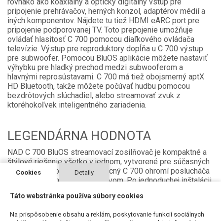
rovnako ako koaxiálny a optický digitálny vstup pre
pripojenie prehrávačov, herných konzol, adaptérov médií a
iných komponentov. Nájdete tu tiež HDMI eARC port pre
pripojenie podporovanej TV. Toto prepojenie umožňuje
ovládať hlasitosť C 700 pomocou diaľkového ovládača
televízie. Výstup pre reproduktory dopĺňa u C 700 výstup
pre subwoofer. Pomocou BluOS aplikácie môžete nastaviť
výhybku pre hladký prechod medzi subwooferom a
hlavnými reprosústavami. C 700 má tiež obojsmerný aptX
HD Bluetooth, takže môžete počúvať hudbu pomocou
bezdrôtových slúchadiel, alebo streamovať zvuk z
ktoréhokoľvek inteligentného zariadenia.
LEGENDÁRNA HODNOTA
NAD C 700 BluOS streamovací zosilňovač je kompaktné a
štýlové riešenie všetko v jednom, vytvorené pre súčasných
fanúšikov hudby. Malý, ale mocný C 700 ohromí poslucháča
Cookies
Detaily
nenúteným dynamickým prejavom. Po jednoduchej inštalácii
je pripravený prehrávať hudbu zo širokej ponuky lokálnych,
Táto webstránka používa súbory cookies
sieťových a cloudových zdrojov. So svojimi digitálnymi a
analógovými vstupmi poslúži C 700 tiež pri prehrávaní zo
Na prispôsobenie obsahu a reklám, poskytovanie funkcií sociálnych
starších komponentov. C 700 môže byť použitý ako