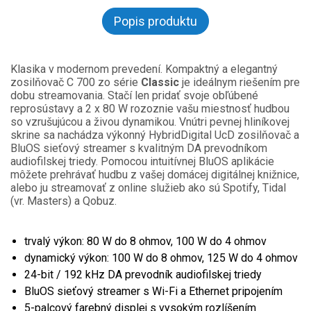
Popis produktu
Klasika v modernom prevedení. Kompaktný a elegantný
zosilňovač C 700 zo série
Classic
je ideálnym riešením pre
dobu streamovania. Stačí len pridať svoje obľúbené
reprosústavy a 2 x 80 W rozoznie vašu miestnosť hudbou
so vzrušujúcou a živou dynamikou. Vnútri pevnej hliníkovej
skrine sa nachádza výkonný HybridDigital UcD zosilňovač a
BluOS sieťový streamer s kvalitným DA prevodníkom
audiofilskej triedy. Pomocou intuitívnej BluOS aplikácie
môžete prehrávať hudbu z vašej domácej digitálnej knižnice,
alebo ju streamovať z online služieb ako sú Spotify, Tidal
(vr. Masters) a Qobuz.
trvalý výkon: 80 W do 8 ohmov, 100 W do 4 ohmov
dynamický výkon: 100 W do 8 ohmov, 125 W do 4 ohmov
24-bit / 192 kHz DA prevodník audiofilskej triedy
BluOS sieťový streamer s Wi-Fi a Ethernet pripojením
5-palcový farebný displej s vysokým rozlíšením