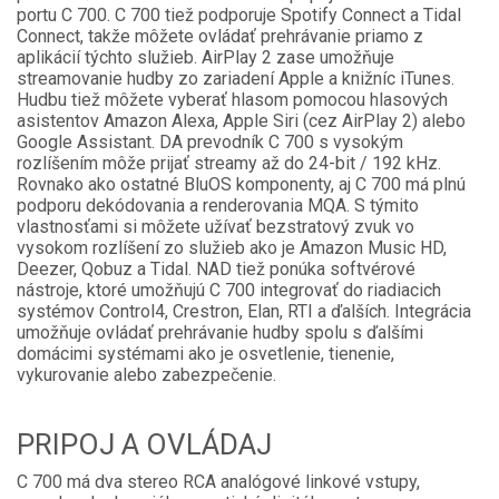
portu C 700. C 700 tiež podporuje Spotify Connect a Tidal
Connect, takže môžete ovládať prehrávanie priamo z
aplikácií týchto služieb. AirPlay 2 zase umožňuje
streamovanie hudby zo zariadení Apple a knižníc iTunes.
Hudbu tiež môžete vyberať hlasom pomocou hlasových
asistentov Amazon Alexa, Apple Siri (cez AirPlay 2) alebo
Google Assistant. DA prevodník C 700 s vysokým
rozlíšením môže prijať streamy až do 24-bit / 192 kHz.
Rovnako ako ostatné BluOS komponenty, aj C 700 má plnú
podporu dekódovania a renderovania MQA. S týmito
vlastnosťami si môžete užívať bezstratový zvuk vo
vysokom rozlíšení zo služieb ako je Amazon Music HD,
Deezer, Qobuz a Tidal. NAD tiež ponúka softvérové
nástroje, ktoré umožňujú C 700 integrovať do riadiacich
systémov Control4, Crestron, Elan, RTI a ďalších. Integrácia
umožňuje ovládať prehrávanie hudby spolu s ďalšími
domácimi systémami ako je osvetlenie, tienenie,
vykurovanie alebo zabezpečenie.
PRIPOJ A OVLÁDAJ
C 700 má dva stereo RCA analógové linkové vstupy,