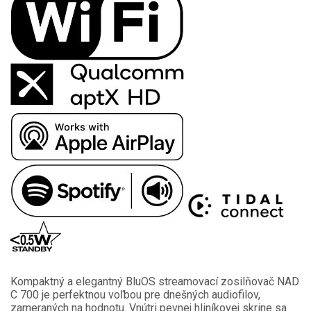
Kompaktný a elegantný BluOS streamovací zosilňovač NAD
C 700 je perfektnou voľbou pre dnešných audiofilov,
zameraných na hodnotu. Vnútri pevnej hliníkovej skrine sa