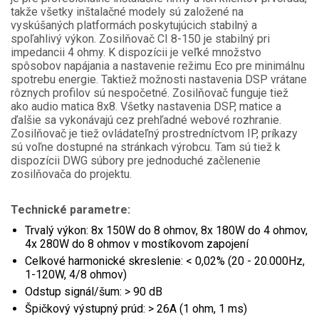
takže všetky inštalačné modely sú založené na
vyskúšaných platformách poskytujúcich stabilný a
spoľahlivý výkon. Zosilňovač CI 8-150 je stabilný pri
impedancii 4 ohmy. K dispozícii je veľké množstvo
spôsobov napájania a nastavenie režimu Eco pre minimálnu
spotrebu energie. Taktiež možnosti nastavenia DSP vrátane
rôznych profilov sú nespočetné. Zosilňovač funguje tiež
ako audio matica 8x8. Všetky nastavenia DSP, matice a
ďalšie sa vykonávajú cez prehľadné webové rozhranie.
Zosilňovač je tiež ovládateľný prostredníctvom IP, príkazy
sú voľne dostupné na stránkach výrobcu. Tam sú tiež k
dispozícii DWG súbory pre jednoduché začlenenie
zosilňovača do projektu.
Technické parametre:
Trvalý výkon: 8x 150W do 8 ohmov, 8x 180W do 4 ohmov,
4x 280W do 8 ohmov v mostíkovom zapojení
Celkové harmonické skreslenie: < 0,02% (20 - 20.000Hz,
1-120W, 4/8 ohmov)
Odstup signál/šum: > 90 dB
Špičkový výstupný prúd: > 26A (1 ohm, 1 ms)