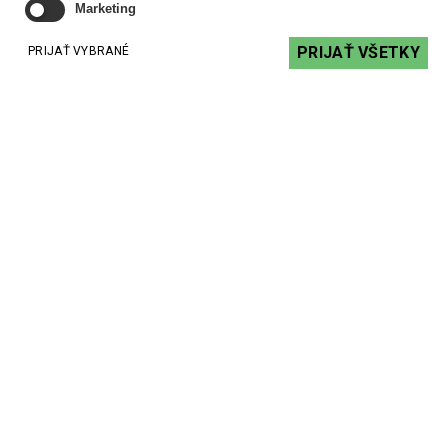
Marketing
PRIJAŤ VŠETKY
PRIJAŤ VYBRANÉ
Odporúčané produkty
ArtSound SMART EVO - multiroom stereo zosilňovač
506,86 €
s DPH
DO KOŠÍKA