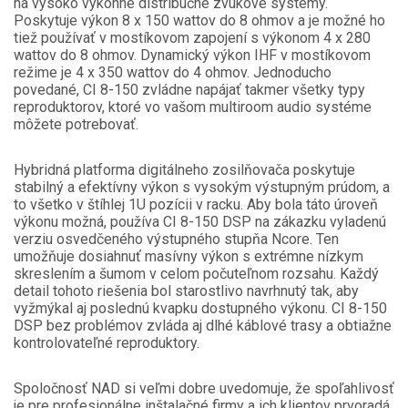
na vysoko výkonné distribučné zvukové systémy.
Poskytuje výkon 8 x 150 wattov do 8 ohmov a je možné ho
tiež používať v mostíkovom zapojení s výkonom 4 x 280
wattov do 8 ohmov. Dynamický výkon IHF v mostíkovom
režime je 4 x 350 wattov do 4 ohmov. Jednoducho
povedané, CI 8-150 zvládne napájať takmer všetky typy
reproduktorov, ktoré vo vašom multiroom audio systéme
môžete potrebovať.
Hybridná platforma digitálneho zosilňovača poskytuje
stabilný a efektívny výkon s vysokým výstupným prúdom, a
to všetko v štíhlej 1U pozícii v racku. Aby bola táto úroveň
výkonu možná, používa CI 8-150 DSP na zákazku vyladenú
verziu osvedčeného výstupného stupňa Ncore. Ten
umožňuje dosiahnuť masívny výkon s extrémne nízkym
skreslením a šumom v celom počuteľnom rozsahu. Každý
detail tohoto riešenia bol starostlivo navrhnutý tak, aby
vyžmýkal aj poslednú kvapku dostupného výkonu. CI 8-150
DSP bez problémov zvláda aj dlhé káblové trasy a obtiažne
kontrolovateľné reproduktory.
Spoločnosť NAD si veľmi dobre uvedomuje, že spoľahlivosť
je pre profesionálne inštalačné firmy a ich klientov prvoradá,