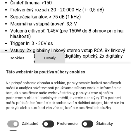
Činiteľ tlmenia: >150
Frekvenčný rozsah: 20 - 20.000 Hz (+- 0,5 dB)
Separácia kanálov: > 75 dB (1 kHz)
Maximálna vstupná úroveň: 3,3 V
Vstupná citlivosť: 1,45V (pre 150W do 8 ohmov pri plnej
hlasitosti)
Trigger In: 3 - 30V ss
Vstupy: 2x globálny linkový stereo vstup RCA, 8x linkový
vstup RCA, LAN RJ-45, 2x digitálny optický, 2x digitálny
Cookies
Detaily
koaxiálny, IR in
Výstupy: 8x výkonový výstup na reproduktory, Phoenix
Táto webstránka používa súbory cookies
konektory, IR out
Spotreba v pohotovostnom režime: 0,5W
Na prispôsobenie obsahu a reklám, poskytovanie funkcií sociálnych
Rozmery: 483 x 90 x 435 mm
médií a analýzu návštevnosti používame súbory cookie. Informácie o
tom, ako používate naše webové stránky, poskytujeme aj našim
Prepravná hmotnosť: 17,6 kg
partnerom v oblasti sociálnych médií, inzercie a analýzy. Títo partneri
môžu príslušné informácie skombinovať s ďalšími údajmi, ktoré ste im
poskytli alebo ktoré od vás získali, keď ste používali ich služby.
Technické parametre
Základné
Preferencie
Štatistiky