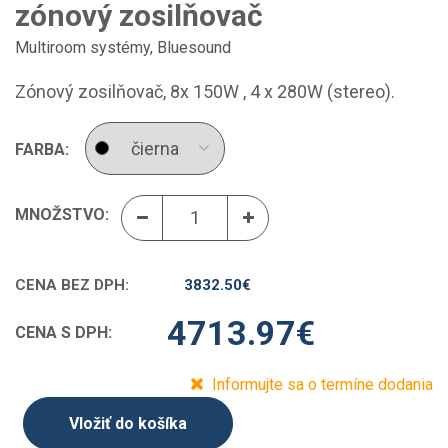
zónový zosilňovač
Multiroom systémy
,
Bluesound
Zónový zosilňovač, 8x 150W , 4 x 280W (stereo).
FARBA:
MNOŽSTVO:
CENA BEZ DPH:
3832.50
€
4713.97
€
CENA S DPH:
Informujte sa o termíne dodania
Vložiť do košíka