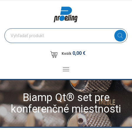
0,00 €
Košík
Toggle
navigation
Biamp Qt® set pre
konferenčné miestnosti