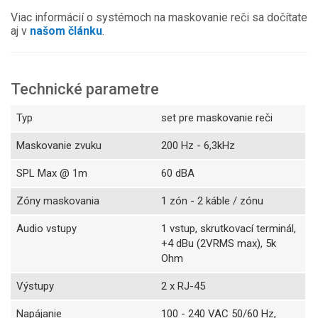
Viac informácií o systémoch na maskovanie reči sa dočítate
aj v
našom článku
.
Technické parametre
Typ
set pre maskovanie reči
Maskovanie zvuku
200 Hz - 6,3kHz
SPL Max @ 1m
60 dBA
Zóny maskovania
1 zón - 2 káble / zónu
Audio vstupy
1 vstup, skrutkovací terminál,
+4 dBu (2VRMS max), 5k
Ohm
Výstupy
2 x RJ-45
Napájanie
100 - 240 VAC 50/60 Hz,