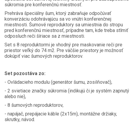
súkromia pre konferenčnú miestnosť.
Prehráva špeciálny šum, ktorý zabraňuje odpočúvať
konverzáciu odohrávajúcu sa vo vnútri konferenčnej
miestnosti. Šumové reproduktory sa umiestnia do stropu
pred konferenčnú miestnosť, prípadne tam, kde treba stlmiť
odposluch reči šíriace sa z miestnosti.
Set s 8 reproduktormi je vhodný pre maskovanie reči pre
priestor veľký do 74 m2. Pre väčšie priestory je možnosť
dokúpiť viac šumových reproduktorov.
Set pozostáva zo:
- Ovládacieho modulu (generátor šumu, zosilňovač),
- 2 svietiace značky súkromia (indikujú či je systém zapnutý
alebo nie),
- 8 šumových reproduktorov,
- napájač, prepájacie káble (2x15m), montážne držiaky,
skrutky, návod.