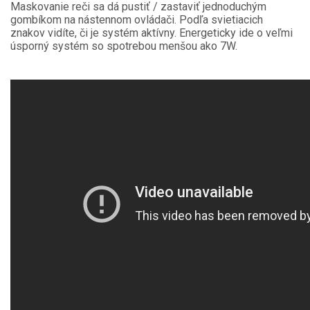
Maskovanie reči sa dá pustiť / zastaviť jednoduchým
gombíkom na nástennom ovládači. Podľa svietiacich
znakov vidíte, či je systém aktívny. Energeticky ide o veľmi
úsporný systém so spotrebou menšou ako 7W.