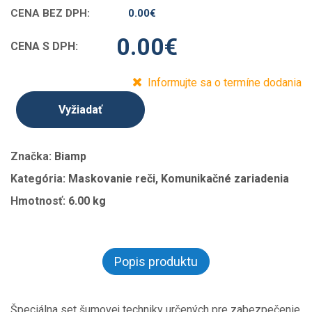
CENA BEZ DPH:
0.00
€
0.00
€
CENA S DPH:
Informujte sa o termíne dodania
Vyžiadať
Značka:
Biamp
Kategória:
Maskovanie reči, Komunikačné zariadenia
Hmotnosť:
6.00 kg
Popis produktu
Špeciálna set šumovej techniky určených pre zabezpečenie