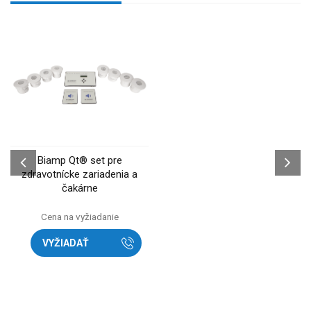
Biamp Qt® set pre
zdravotnícke zariadenia a
čakárne
Cena na vyžiadanie
VYŽIADAŤ