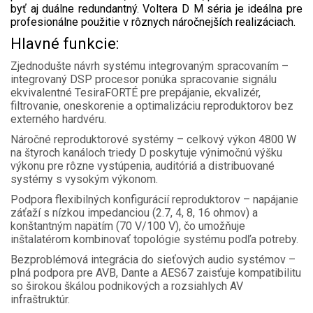
byť aj duálne redundantný. Voltera D M séria je ideálna pre
profesionálne použitie v rôznych náročnejších realizáciach.
Hlavné funkcie:
Zjednodušte návrh systému integrovaným spracovaním –
integrovaný DSP procesor ponúka spracovanie signálu
ekvivalentné TesiraFORTÉ pre prepájanie, ekvalizér,
filtrovanie, oneskorenie a optimalizáciu reproduktorov bez
externého hardvéru.
Náročné reproduktorové systémy – celkový výkon 4800 W
na štyroch kanáloch triedy D poskytuje výnimočnú výšku
výkonu pre rôzne vystúpenia, auditóriá a distribuované
systémy s vysokým výkonom.
Podpora flexibilných konfigurácií reproduktorov – napájanie
záťaží s nízkou impedanciou (2.7, 4, 8, 16 ohmov) a
konštantným napätím (70 V/100 V), čo umožňuje
inštalatérom kombinovať topológie systému podľa potreby.
Bezproblémová integrácia do sieťových audio systémov –
plná podpora pre AVB, Dante a AES67 zaisťuje kompatibilitu
so širokou škálou podnikových a rozsiahlych AV
infraštruktúr.