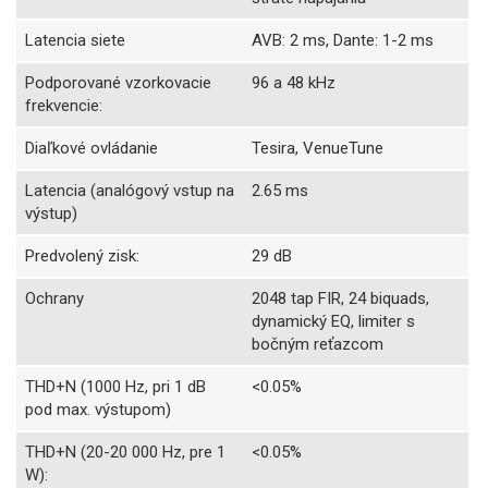
Latencia siete
AVB: 2 ms, Dante: 1-2 ms
Podporované vzorkovacie
96 a 48 kHz
frekvencie:
Diaľkové ovládanie
Tesira, VenueTune
Latencia (analógový vstup na
2.65 ms
výstup)
Predvolený zisk:
29 dB
Ochrany
2048 tap FIR, 24 biquads,
dynamický EQ, limiter s
bočným reťazcom
THD+N (1000 Hz, pri 1 dB
<0.05%
pod max. výstupom)
THD+N (20-20 000 Hz, pre 1
<0.05%
W):