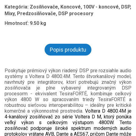
Kategória:
Zosilňovače, Koncové, 100V - koncové, DSP,
Mixy, Predzosilňovače, DSP procesory
Hmotnosť:
9.50 kg
Popis produktu
Poskytuje prémiový výkon riadený DSP pre rozsiahle audio
systémy s Voltera D 4800.4M. Tento štvorkanálový model,
navrhnutý pre integrátorov, ktorí potrebujú značný výkon
zosilňovača je plne vybavený integrovaným DSP
procesorm - ekvivalent TesiraFORTÉ, kombinuje celkový
výkon 4800 W so spracovaním triedy TesiraFORTÉ a
robustnou sieťovou interoperabilitou – ideálny pre kritické
komerčné a výkonnostné prostredia.
Voltera D 4800.4M je
4-kanálový zosilňovač zo série Voltera D M, ktorý ponúka
veľký výkon s celkovým výstupom 4800W. Tento
zosilňovač podporuje široké spektrum moderných audio
protokolov vrátane AVB, Dante a AES67, pričom Dante môže