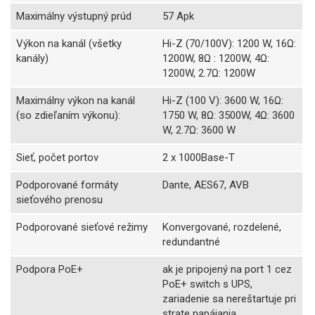
Maximálny výstupný prúd
57 Apk
Výkon na kanál (všetky
Hi-Z (70/100V): 1200 W, 16Ω:
kanály)
1200W, 8Ω : 1200W, 4Ω:
1200W, 2.7Ω: 1200W
Maximálny výkon na kanál
Hi-Z (100 V): 3600 W, 16Ω:
(so zdieľaním výkonu):
1750 W, 8Ω: 3500W, 4Ω: 3600
W, 2.7Ω: 3600 W
Sieť, počet portov
2 x 1000Base-T
Podporované formáty
Dante, AES67, AVB
sieťového prenosu
Podporované sieťové režimy
Konvergované, rozdelené,
redundantné
Podpora PoE+
ak je pripojený na port 1 cez
PoE+ switch s UPS,
zariadenie sa nereštartuje pri
strate napájania