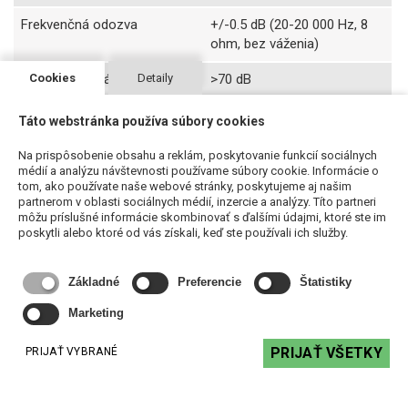
Frekvenčná odozva
+/-0.5 dB (20-20 000 Hz, 8
ohm, bez váženia)
Cookies
Detaily
Oddelenie kanálov (presluchy
>70 dB
pri 1 kHz):
Táto webstránka používa súbory cookies
Dynamický rozsah
117 dB
Na prispôsobenie obsahu a reklám, poskytovanie funkcií sociálnych
Ovládanie a monitorovanie IO
Mute, Health, Sleep mode
médií a analýzu návštevnosti používame súbory cookie. Informácie o
tom, ako používate naše webové stránky, poskytujeme aj našim
partnerom v oblasti sociálnych médií, inzercie a analýzy. Títo partneri
Programovateľné GPIO
4 logické/napäťové kontrolné
môžu príslušné informácie skombinovať s ďalšími údajmi, ktoré ste im
piny, konfigurované cez
poskytli alebo ktoré od vás získali, keď ste používali ich služby.
Tesira
Analógové vstupy
3-pinové konektory s
Základné
Preferencie
Štatistiky
rozstupom 0.15
Marketing
Výstupy
2-pinové terminálové bloky s
PRIJAŤ VŠETKY
kapacitou 8 mm² káblov
PRIJAŤ VYBRANÉ
Chladenie
Ventilátory s reguláciou
rýchlosti, prietok vzduchu