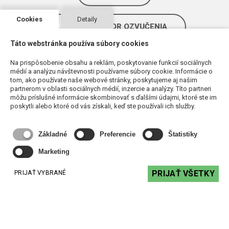
Cookies
Detaily
KONFIGURÁTOR OZVUČENIA
Táto webstránka používa súbory cookies
Na prispôsobenie obsahu a reklám, poskytovanie funkcií sociálnych
médií a analýzu návštevnosti používame súbory cookie. Informácie o
tom, ako používate naše webové stránky, poskytujeme aj našim
KDE NÁS NÁJDETE
partnerom v oblasti sociálnych médií, inzercie a analýzy. Títo partneri
môžu príslušné informácie skombinovať s ďalšími údajmi, ktoré ste im
poskytli alebo ktoré od vás získali, keď ste používali ich služby.
Základné
Preferencie
Štatistiky
Marketing
PRIJAŤ VŠETKY
PRIJAŤ VYBRANÉ