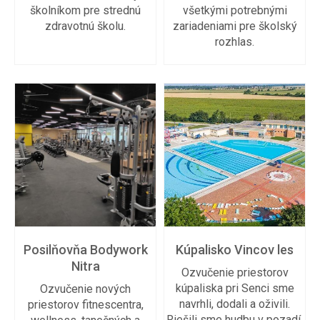
školníkom pre strednú
všetkými potrebnými
zdravotnú školu.
zariadeniami pre školský
rozhlas.
Posilňovňa Bodywork
Kúpalisko Vincov les
Nitra
Ozvučenie priestorov
kúpaliska pri Senci sme
Ozvučenie nových
navrhli, dodali a oživili.
priestorov fitnescentra,
Riešili sme hudbu v pozadí,