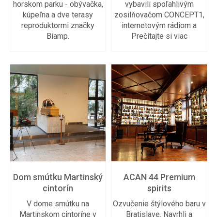
horskom parku - obývačka,
vybavili spoľahlivým
kúpeľna a dve terasy
zosilňovačom CONCEPT1,
reproduktormi značky
internetovým rádiom a
Biamp.
Prečítajte si viac
Dom smútku Martinský
ACAN 44 Premium
cintorín
spirits
V dome smútku na
Ozvučenie štýlového baru v
Martinskom cintoríne v
Bratislave. Navrhli a