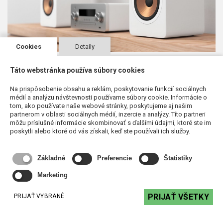
Cookies
Detaily
Pridajte sa k našim spokojným
Táto webstránka používa súbory cookies
zákazníkom
Na prispôsobenie obsahu a reklám, poskytovanie funkcií sociálnych
médií a analýzu návštevnosti používame súbory cookie. Informácie o
Pridajte sa ku klientom, ktorí ozvučili svoje komerčné aj
tom, ako používate naše webové stránky, poskytujeme aj našim
súkromné priestory s nami. Využite náš konfigurátor
partnerom v oblasti sociálnych médií, inzercie a analýzy. Títo partneri
môžu príslušné informácie skombinovať s ďalšími údajmi, ktoré ste im
ozvučenia alebo nás kontaktujte.
poskytli alebo ktoré od vás získali, keď ste používali ich služby.
Základné
Preferencie
Štatistiky
KONTAKT
Marketing
KONFIGURÁTOR OZVUČENIA
PRIJAŤ VŠETKY
PRIJAŤ VYBRANÉ