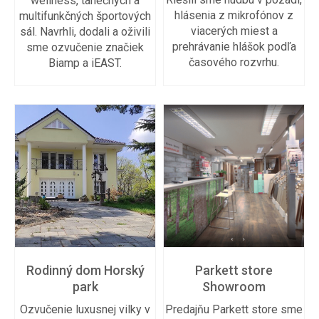
wellness, tanečných a
hlásenia z mikrofónov z
multifunkčných športových
viacerých miest a
sál. Navrhli, dodali a oživili
prehrávanie hlášok podľa
sme ozvučenie značiek
časového rozvrhu.
Biamp a iEAST.
Rodinný dom Horský
Parkett store
park
Showroom
Ozvučenie luxusnej vilky v
Predajňu Parkett store sme