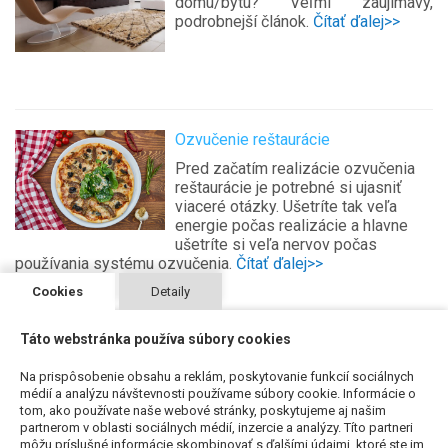
domu/bytu? Veľmi zaujímavý,
podrobnejší článok.
Čítať ďalej>>
Ozvučenie reštaurácie
Pred začatím realizácie ozvučenia
reštaurácie je potrebné si ujasniť
viaceré otázky. Ušetríte tak veľa
energie počas realizácie a hlavne
ušetríte si veľa nervov počas
používania systému ozvučenia.
Čítať ďalej>>
Cookies
Detaily
Táto webstránka používa súbory cookies
Na prispôsobenie obsahu a reklám, poskytovanie funkcií sociálnych
Ak potrebujete poradiť, môžete nás kontaktovať telefonicky,
médií a analýzu návštevnosti používame súbory cookie. Informácie o
emailom na
proeling@proeling.sk
alebo pomocou
tom, ako používate naše webové stránky, poskytujeme aj našim
nasledujúceho
kontaktného formuláru
.
partnerom v oblasti sociálnych médií, inzercie a analýzy. Títo partneri
môžu príslušné informácie skombinovať s ďalšími údajmi, ktoré ste im