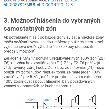
Zónové predzosilňovače:
PM1122
,
ZONE4
,
AUDIOSYSTEM8.8
,
AUDIOCONTROL12.8
3. Možnosť hlásenia do vybraných
samostatných zón
Ak potrebujete hlásiť do každej zóny zvlášť a niektoré zóny
môžu počúvať rovnakú hudbu, môžete použiť systém, ktorý
vyjde cenovo oveľa výhodnejšie ako keby ste použili
predošlú možnosť.
Zariadenie
MA247
ponúka 5 regulovateľných 100V zón (Z2-
Z6) + 1 zónu bez zosilňovača (Z1). Zóny Z2-Z6 počúvajú
vždy rovnaký zdroj hudby. Zóna bez zosilňovača (Z1) môže
použiť iný zdroj hudby. Napriek tomu, že máte jeden 100V
zosilňovač pre 5 zón, môžete prostredníctvom externého
100V zosilňovača počuť hlásenie iba v požadovaných
zónach a v ostatných sa hudba nepreruší.