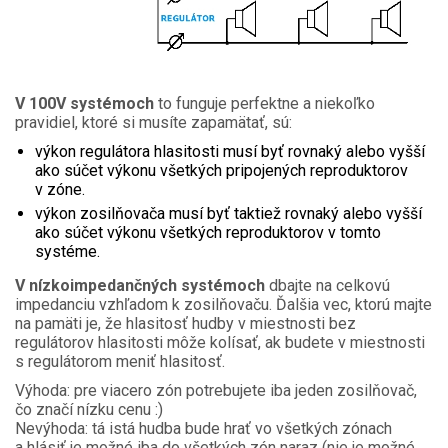
V 100V systémoch
to funguje perfektne a niekoľko
pravidiel, ktoré si musíte zapamätať, sú:
výkon regulátora hlasitosti musí byť rovnaký alebo vyšší
ako súčet výkonu všetkých pripojených reproduktorov
v zóne.
výkon zosilňovača musí byť taktiež rovnaký alebo vyšší
ako súčet výkonu všetkých reproduktorov v tomto
systéme.
V nízkoimpedančných systémoch
dbajte na celkovú
impedanciu vzhľadom k zosilňovaču. Ďalšia vec, ktorú majte
na pamäti je, že hlasitosť hudby v miestnosti bez
regulátorov hlasitosti môže kolísať, ak budete v miestnosti
s regulátorom meniť hlasitosť.
Výhoda: pre viacero zón potrebujete iba jeden zosilňovač,
čo značí nízku cenu :)
Nevýhoda: tá istá hudba bude hrať vo všetkých zónach
a hlásiť je možné iba do všetkých zón naraz (nie je možné