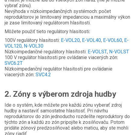
vybrať zónu).
Nevýhoda v nízkoimpedančných systémoch: počet
reproduktorov je limitovaný impedanciou a maximálny výkon
je zase limitovaný regulátorom hlasitosti.
Môžete použiť tieto regulátory hlasitosti:
100V regulátory hlasitosti:
E-VOL20
,
E-VOL40
,
E-VOL60
,
E-
VOL120
,
N-VOL30
Nízkoimpedančné regulátory hlasitosti:
E-VOLST
,
N-VOLST
100 V regulátor hlasitosti pre ovládanie viacerých zón:
SVC6.2T
Nízkoimpedančný regulátor hlasitosti pre ovládanie
viacerých zón:
SVC4.2
2. Zóny s výberom zdroja hudby
Ide o systém, kde môžete pre každú zónu vyberať zdroj
hudby a nastaviť samostatne hlasitosť. Pri návrhu
reproduktorov do zón jednoducho rozdelíte reproduktory do
týchto zón a každú zo zón pripojíte k zosilňovaču. Potom
pridáte zónový predzosilňovač alebo maticu, aby ste mohli
zóny riadiť.