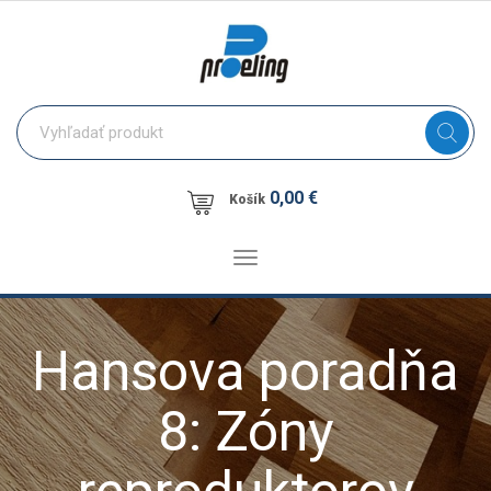
0,00 €
Košík
Toggle
navigation
Hansova poradňa
8: Zóny