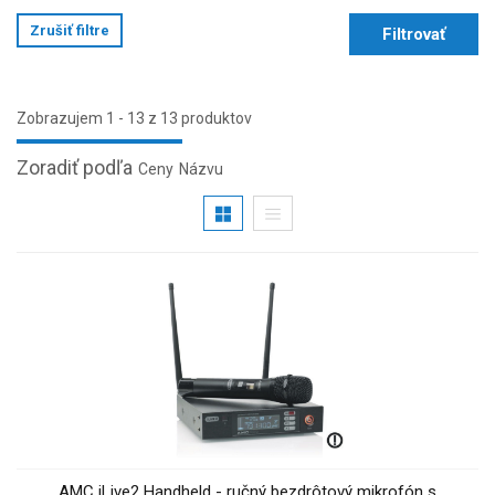
Zrušiť filtre
Filtrovať
Zobrazujem 1 - 13 z 13 produktov
Zoradiť podľa
Ceny
Názvu
AMC iLive2 Handheld - ručný bezdrôtový mikrofón s