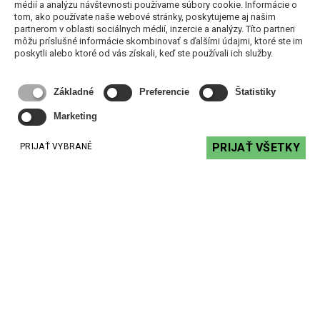
médií a analýzu návštevnosti používame súbory cookie. Informácie o
tom, ako používate naše webové stránky, poskytujeme aj našim
partnerom v oblasti sociálnych médií, inzercie a analýzy. Títo partneri
môžu príslušné informácie skombinovať s ďalšími údajmi, ktoré ste im
poskytli alebo ktoré od vás získali, keď ste používali ich služby.
Základné
Preferencie
Štatistiky
Marketing
PRIJAŤ VŠETKY
PRIJAŤ VYBRANÉ
Biamp NPX G1100 - 10 tlačidlový mikrofónový pultík
Cena na vyžiadanie
VYŽIADAŤ