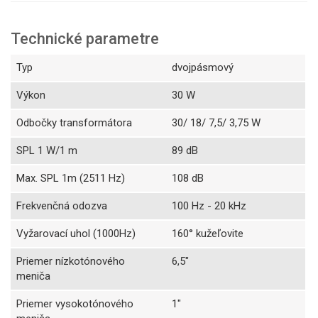
Technické parametre
Typ
dvojpásmový
Výkon
30 W
Odbočky transformátora
30/ 18/ 7,5/ 3,75 W
SPL 1 W/1 m
89 dB
Max. SPL 1m (2511 Hz)
108 dB
Frekvenčná odozva
100 Hz - 20 kHz
Vyžarovací uhol (1000Hz)
160° kužeľovite
Priemer nízkotónového
6,5"
meniča
Priemer vysokotónového
1"