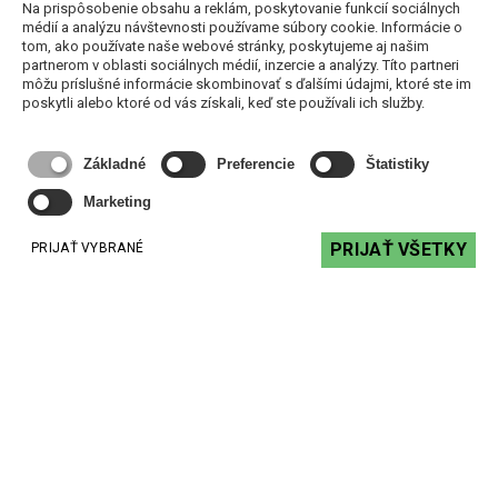
Na prispôsobenie obsahu a reklám, poskytovanie funkcií sociálnych
médií a analýzu návštevnosti používame súbory cookie. Informácie o
tom, ako používate naše webové stránky, poskytujeme aj našim
partnerom v oblasti sociálnych médií, inzercie a analýzy. Títo partneri
môžu príslušné informácie skombinovať s ďalšími údajmi, ktoré ste im
poskytli alebo ktoré od vás získali, keď ste používali ich služby.
Biamp E-VOL20 - regulátor hlasitosti 100V
24,60 €
s DPH
Základné
Preferencie
Štatistiky
DO KOŠÍKA
Marketing
PRIJAŤ VŠETKY
PRIJAŤ VYBRANÉ
Podobné produkty