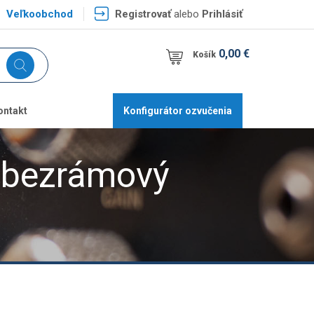
Veľkoobchod
Registrovať
alebo
Prihlásiť
0,00 €
Košík
ontakt
Konfigurátor ozvučenia
ý bezrámový