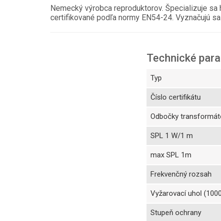
Nemecký výrobca reproduktorov. Špecializuje sa hl
certifikované podľa normy EN54-24. Vyznačujú sa d
Technické par
Typ
Číslo certifikátu
Odbočky transformát
SPL 1 W/1 m
max SPL 1m
Frekvenčný rozsah
Vyžarovací uhol (100
Stupeň ochrany