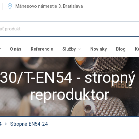
Mánesovo námestie 3, Bratislava
v
O nás
Referencie
Služby
Novinky
Blog
K
30/T-EN54 - stropn
reproduktor
4
Stropné EN54-24