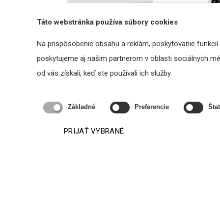
Táto webstránka používa súbory cookies
Na prispôsobenie obsahu a reklám, poskytovanie funkcií
METCUBEV (Vertical) - kompaktná
MET
poskytujeme aj našim partnerom v oblasti sociálnych médi
vertikálna ústredňa pre HSP
ev
od vás získali, keď ste používali ich služby.
Cena na vyžiadanie
VYŽIADAŤ
Základné
Preferencie
Štat
PRIJAŤ VYBRANÉ
Podobné produkty