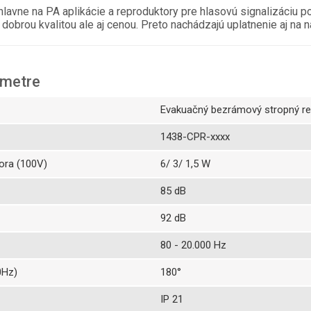
avne na PA aplikácie a reproduktory pre hlasovú signalizáciu pož
obrou kvalitou ale aj cenou. Preto nachádzajú uplatnenie aj na n
ametre
Evakuačný bezrámový stropný re
1438-CPR-xxxx
ora (100V)
6/ 3/ 1,5 W
85 dB
92 dB
80 - 20.000 Hz
0Hz)
180°
IP 21