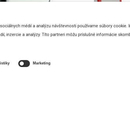
 sociálnych médií a analýzu návštevnosti používame súbory cookie. 
CUBE8Z - ústredňa HSP pre
4EVAC Compact 500 - komp
í, inzercie a analýzy. Títo partneri môžu príslušné informácie skombi
akuačný rozhlas pre 8 zón
ústredňa
Cena na vyžiadanie
Cena na vyžiadanie
VYŽIADAŤ
VYŽIADAŤ
istiky
Marketing