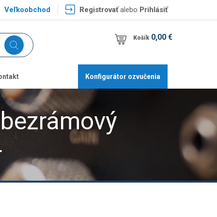
Veľkoobchod
Registrovať
alebo
Prihlásiť
0,00 €
Košík
ontakt
Konfigurátor ozvučenia
ý bezrámový
4