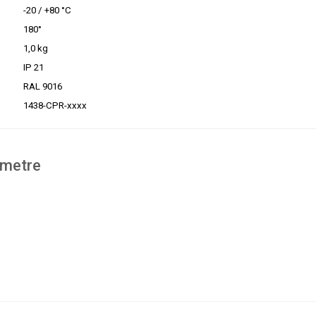
-20 / +80 °C
180°
1,0 kg
IP 21
RAL 9016
1438-CPR-xxxx
ametre