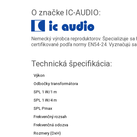
O značke IC-AUDIO:
Nemecký výrobca reproduktorov. Špecializuje sa hl
certifikované podľa normy EN54-24. Vyznačujú sa d
Technická špecifikácia:
Výkon
Odbočky transformátora
SPL 1 W/1 m
SPL 1 W/4 m
SPL Pmax
Frekvenčný rozsah
Frekvenčná odozva
Rozmery (DxH)