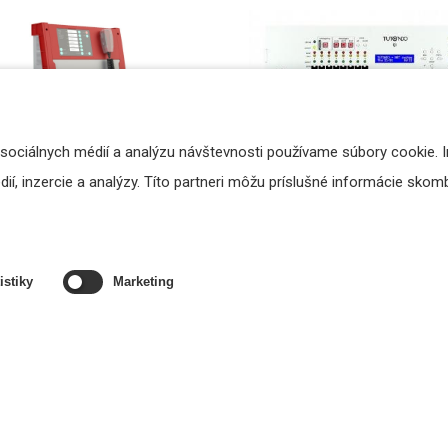
 sociálnych médií a analýzu návštevnosti používame súbory cookie. 
í, inzercie a analýzy. Títo partneri môžu príslušné informácie skombi
C Compact 500 - kompaktná
METCUBE8Z - ústredňa HSP
ústredňa
evakuačný rozhlas pre 8 
Cena na vyžiadanie
Cena na vyžiadanie
istiky
Marketing
VYŽIADAŤ
VYŽIADAŤ