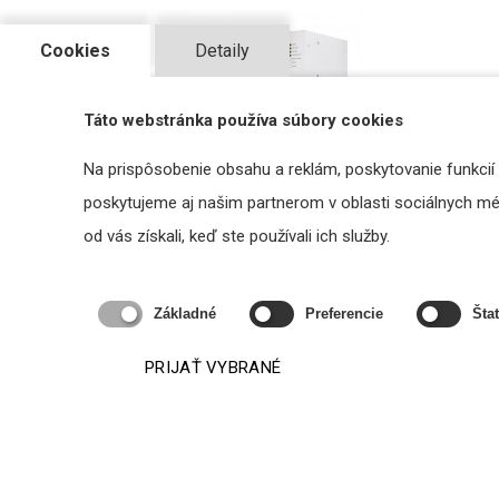
Cookies
Detaily
Táto webstránka používa súbory cookies
Na prispôsobenie obsahu a reklám, poskytovanie funkcií
poskytujeme aj našim partnerom v oblasti sociálnych médi
METCUBEV (Vertical) - kompaktná
4EVA
od vás získali, keď ste používali ich služby.
vertikálna ústredňa pre HSP
Cena na vyžiadanie
Základné
Preferencie
Štat
VYŽIADAŤ
PRIJAŤ VYBRANÉ
Podobné produkty