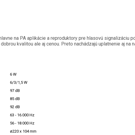
avne na PA aplikácie a reproduktory pre hlasovú signalizáciu pož
obrou kvalitou ale aj cenou. Preto nachádzajú uplatnenie aj na n
6 W
6/3/1,5 W
97 dB
85 dB
92 dB
63 - 16.000 Hz
56 - 18.000 Hz
ø220 x 104 mm