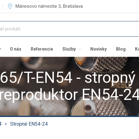
Mánesovo námestie 3, Bratislava
v
O nás
Referencie
Služby
Novinky
Blog
K
65/T-EN54 - stropn
reproduktor EN54-2
4
Stropné EN54-24