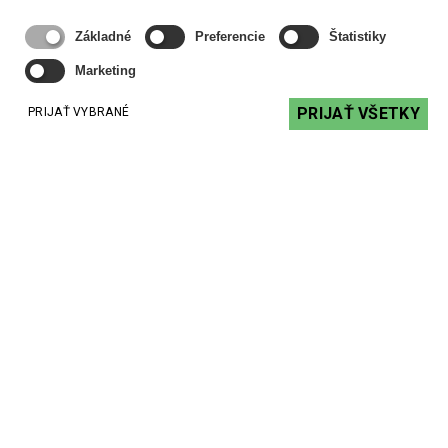
DO KOŠÍKA
Základné
Preferencie
Štatistiky
Marketing
PRIJAŤ VŠETKY
PRIJAŤ VYBRANÉ
Kontakt
+ 421 2 62240918
+ 421 2 62240923
Kamenná predajňa
Mánesovo námestie 3
851 01 Bratislava
Slovakia