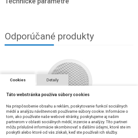
Technické parametre
Odporúčané produkty
Cookies
Detaily
Táto webstránka používa súbory cookies
Na prispôsobenie obsahu a reklám, poskytovanie funkcií sociálnych
médií a analýzu návštevnosti používame súbory cookie. Informácie o
AMC PC 5T - dvojpásmový reproduktor - stropný
tom, ako používate naše webové stránky, poskytujeme aj našim
partnerom v oblasti sociálnych médií, inzercie a analýzy. Títo partneri
29,27 €
môžu príslušné informácie skombinovať s ďalšími údajmi, ktoré ste im
s DPH
poskytli alebo ktoré od vás získali, keď ste používali ich služby.