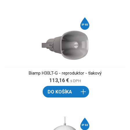
Biamp H30LT-G - reproduktor - tlakový
113,16 €
s DPH
DO KOŠÍKA