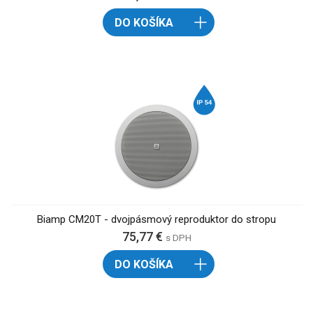
DO KOŠÍKA
Biamp CM20T - dvojpásmový reproduktor do stropu
75,77 €
s DPH
DO KOŠÍKA