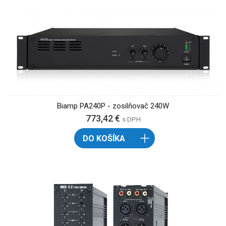
Biamp PA240P - zosilňovač 240W
773,42 €
s DPH
DO KOŠÍKA