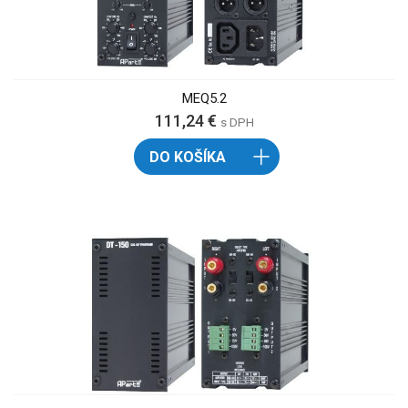
MEQ5.2
111,24 €
s DPH
DO KOŠÍKA