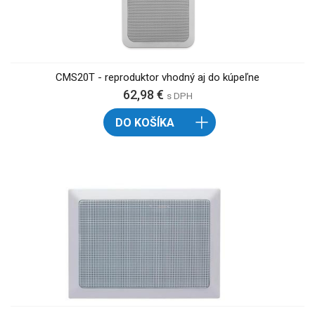
CMS20T - reproduktor vhodný aj do kúpeľne
62,98 €
s DPH
DO KOŠÍKA