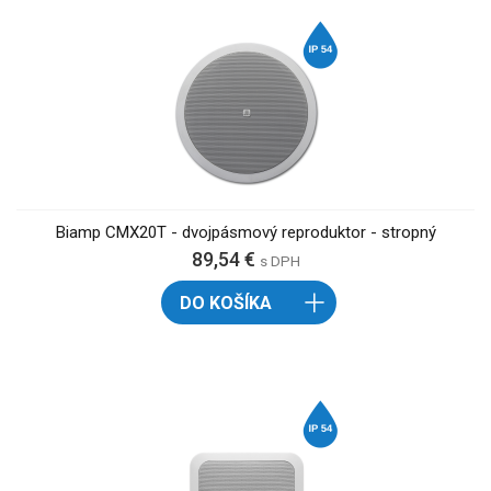
Biamp CMX20T - dvojpásmový reproduktor - stropný
89,54 €
s DPH
DO KOŠÍKA