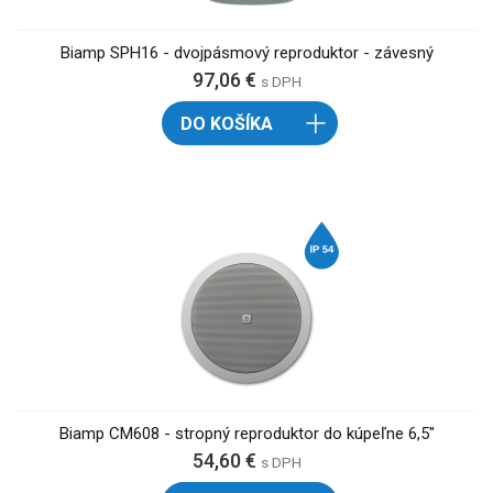
Biamp SPH16 - dvojpásmový reproduktor - závesný
97,06 €
s DPH
DO KOŠÍKA
Biamp CM608 - stropný reproduktor do kúpeľne 6,5"
54,60 €
s DPH