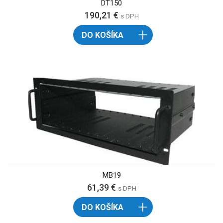
DT150
190,21 €
s DPH
DO KOŠÍKA
MB19
61,39 €
s DPH
DO KOŠÍKA