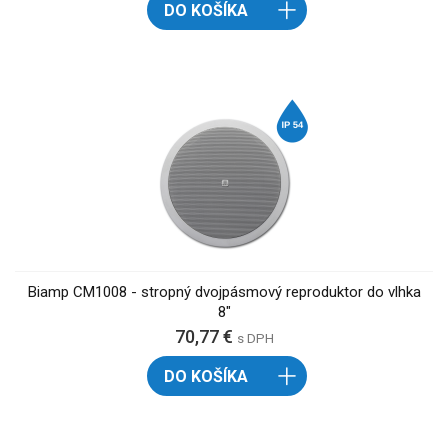
DO KOŠÍKA
Biamp CM1008 - stropný dvojpásmový reproduktor do vlhka
8"
70,77 €
s DPH
DO KOŠÍKA